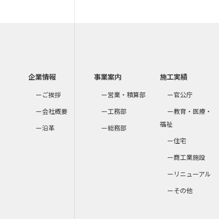
企業情報
事業案内
施工実績
ご挨拶
営業・積算部
官公庁
会社概要
工務部
教育・医療・
福祉
沿革
総務部
住宅
商工業施設
リニューアル
その他