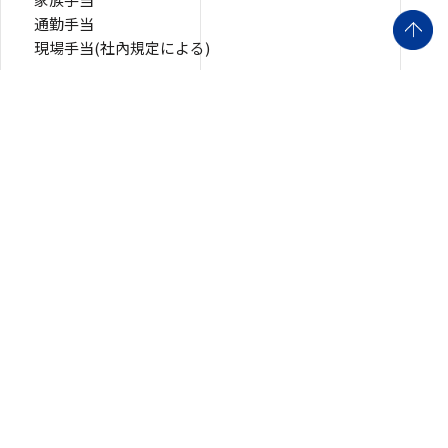
通勤手当
現場手当(社內規定による)
連絡先
総務部
somu@minatokensetsu.co.jp
〒653-0031
神戸市長田区西尻池町２丁目３番３０号