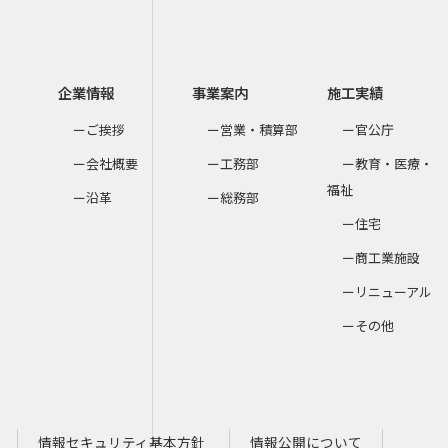
企業情報
事業案内
施工実績
ご挨拶
営業・積算部
官公庁
会社概要
工務部
教育・医療・
福祉
沿革
総務部
住宅
商工業施設
リニューアル
その他
情報セキュリティ基本方針
情報公開について